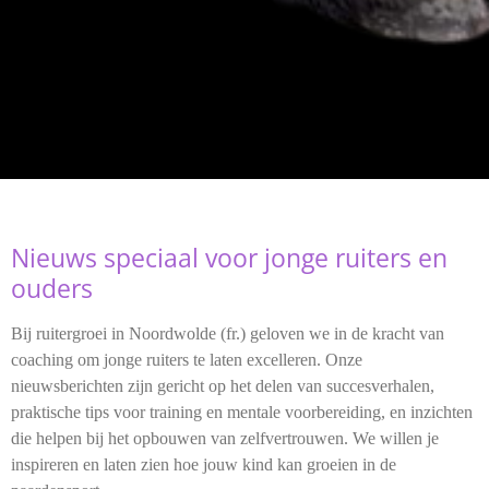
Nieuws speciaal voor jonge ruiters en
ouders
Bij ruitergroei in Noordwolde (fr.) geloven we in de kracht van
coaching om jonge ruiters te laten excelleren. Onze
nieuwsberichten zijn gericht op het delen van succesverhalen,
praktische tips voor training en mentale voorbereiding, en inzichten
die helpen bij het opbouwen van zelfvertrouwen. We willen je
inspireren en laten zien hoe jouw kind kan groeien in de