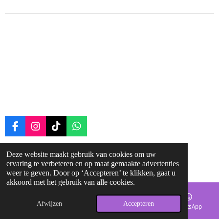
F
I
T
W
a
n
i
h
c
s
k
a
Deze website maakt gebruik van cookies om uw
© 2025 - 2026 ruitergroei
e
t
T
t
ervaring te verbeteren en op maat gemaakte advertenties
b
a
o
s
Powered by
JouwWeb
weer te geven. Door op ‘Accepteren’ te klikken, gaat u
o
g
k
A
akkoord met het gebruik van alle cookies.
o
r
p
k
a
p
Afwijzen
Accepteren
m
E-mailadres
Kaart
Facebook
WhatsApp