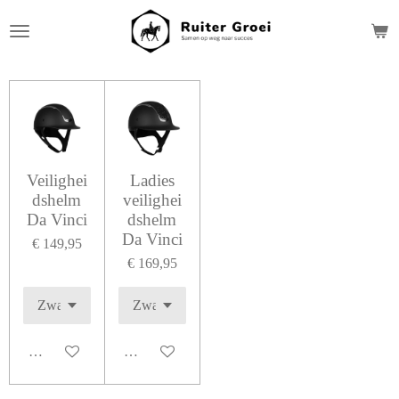
Ga
direct
naar
de
hoofdinhoud
Veilighei
Ladies
dshelm
veilighei
Da Vinci
dshelm
Da Vinci
€ 149,95
€ 169,95
In winkelwagen
In winkelwagen