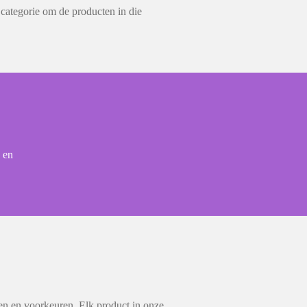
 categorie om de producten in die
 en
en en voorkeuren. Elk product in onze