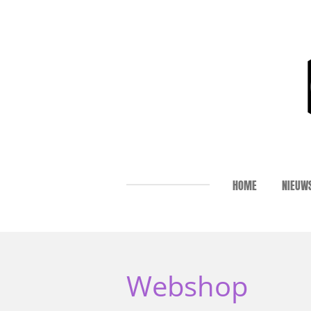
Ga
direct
naar
de
hoofdinhoud
HOME
NIEUW
Webshop