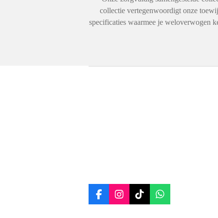
collectie vertegenwoordigt onze toewijd
specificaties waarmee je weloverwogen keu
F
I
T
W
a
n
i
h
c
s
k
a