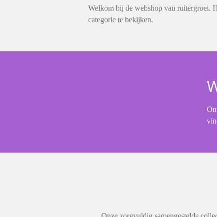
Welkom bij de webshop van ruitergroei. Hi
categorie te bekijken.
W
Ont
vin
Onze zorgvuldig samengestelde collec