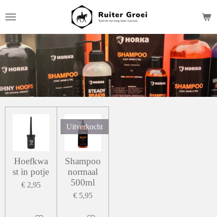
Ga
direct
naar
de
hoofdinhoud
Uitverkocht
Hoefkwa
Shampoo
st in potje
normaal
500ml
€ 2,95
€ 5,95