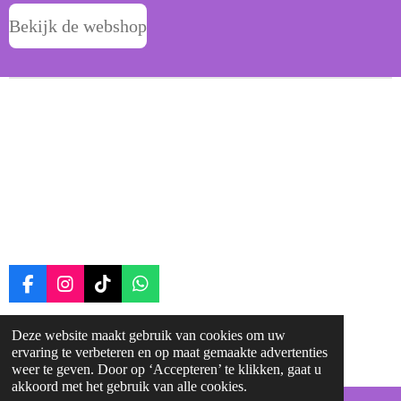
Bekijk de webshop
F
I
T
W
a
n
i
h
c
s
k
a
Deze website maakt gebruik van cookies om uw
© 2025 - 2026 ruitergroei
e
t
T
t
ervaring te verbeteren en op maat gemaakte advertenties
b
a
o
s
Powered by
JouwWeb
weer te geven. Door op ‘Accepteren’ te klikken, gaat u
o
g
k
A
akkoord met het gebruik van alle cookies.
o
r
p