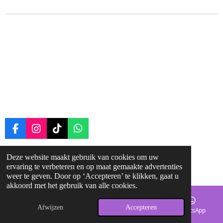
F
I
T
W
a
n
i
h
c
s
k
a
Deze website maakt gebruik van cookies om uw
© 2025 - 2026 ruitergroei
e
t
T
t
ervaring te verbeteren en op maat gemaakte advertenties
b
a
o
s
Powered by
JouwWeb
weer te geven. Door op ‘Accepteren’ te klikken, gaat u
o
g
k
A
akkoord met het gebruik van alle cookies.
o
r
p
k
a
p
Afwijzen
Accepteren
m
E-mailadres
Kaart
Facebook
WhatsApp