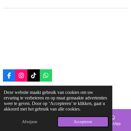
F
I
T
W
a
n
i
h
c
s
k
a
Deze website maakt gebruik van cookies om uw
© 2025 - 2026 ruitergroei
e
t
T
t
ervaring te verbeteren en op maat gemaakte advertenties
b
a
o
s
Powered by
JouwWeb
weer te geven. Door op ‘Accepteren’ te klikken, gaat u
o
g
k
A
akkoord met het gebruik van alle cookies.
o
r
p
k
a
p
Afwijzen
Accepteren
m
E-mailadres
Kaart
Facebook
WhatsApp