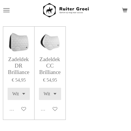
Ga
direct
naar
de
hoofdinhoud
Zadeldek
Zadeldek
DR
CC
Brilliance
Brilliance
€ 54,95
€ 54,95
In winkelwagen
In winkelwagen