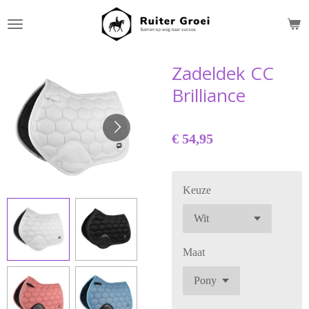
Ga
direct
naar
de
Zadeldek CC
hoofdinhoud
Brilliance
€ 54,95
Keuze
Maat