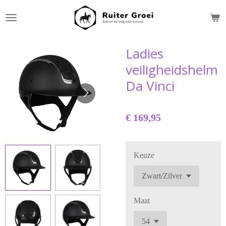
Ga
direct
naar
de
Ladies
hoofdinhoud
veiligheidshelm
Da Vinci
€ 169,95
Keuze
Maat