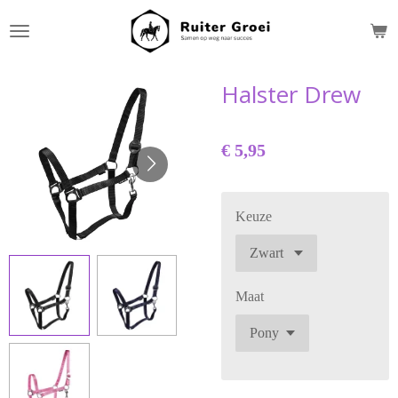
Ga
direct
naar
de
Halster Drew
hoofdinhoud
€ 5,95
Keuze
Maat