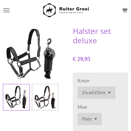
Ga
direct
naar
de
Halster set
hoofdinhoud
deluxe
€ 29,95
Keuze
Maat