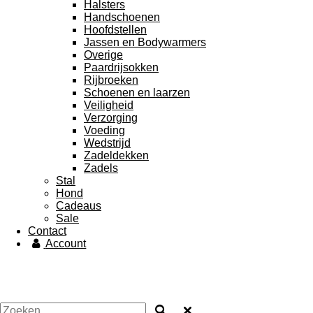
Halsters
Handschoenen
Hoofdstellen
Jassen en Bodywarmers
Overige
Paardrijsokken
Rijbroeken
Schoenen en laarzen
Veiligheid
Verzorging
Voeding
Wedstrijd
Zadeldekken
Zadels
Stal
Hond
Cadeaus
Sale
Contact
Account