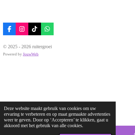
F
I
T
W
a
n
i
h
c
s
k
a
© 2025 - 2026 ruitergroei
e
t
T
t
b
a
o
s
Powered by
JouwWeb
o
g
k
A
o
r
p
k
a
p
m
Deze website maakt gebruik van cookies om uw
ervaring te verbeteren en op maat gemaakte advertenties
weer te geven. Door op ‘Accepteren’ te klikken, gaat u
akkoord met het gebruik van alle cookies.