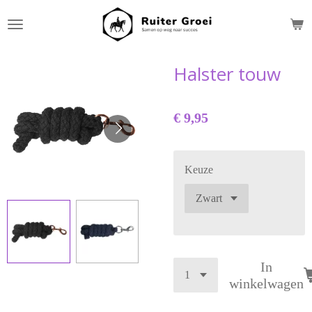
Ga
direct
naar
de
Halster touw
hoofdinhoud
€ 9,95
Keuze
In
winkelwagen