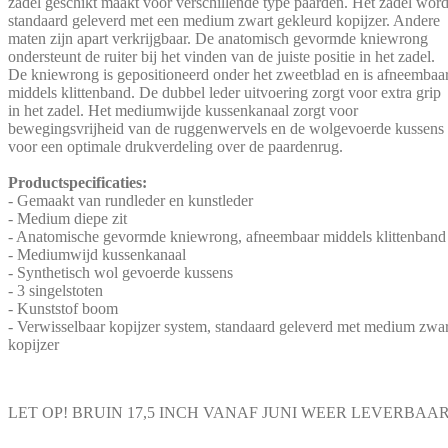
zadel geschikt maakt voor verschillende type paarden. Het zadel word
standaard geleverd met een medium zwart gekleurd kopijzer. Andere
maten zijn apart verkrijgbaar. De anatomisch gevormde kniewrong
ondersteunt de ruiter bij het vinden van de juiste positie in het zadel.
De kniewrong is gepositioneerd onder het zweetblad en is afneembaa
middels klittenband. De dubbel leder uitvoering zorgt voor extra grip
in het zadel. Het mediumwijde kussenkanaal zorgt voor
bewegingsvrijheid van de ruggenwervels en de wolgevoerde kussens
voor een optimale drukverdeling over de paardenrug.
Productspecificaties:
- Gemaakt van rundleder en kunstleder
- Medium diepe zit
- Anatomische gevormde kniewrong, afneembaar middels klittenband
- Mediumwijd kussenkanaal
- Synthetisch wol gevoerde kussens
- 3 singelstoten
- Kunststof boom
- Verwisselbaar kopijzer system, standaard geleverd met medium zwar
kopijzer
LET OP! BRUIN 17,5 INCH VANAF JUNI WEER LEVERBAAR