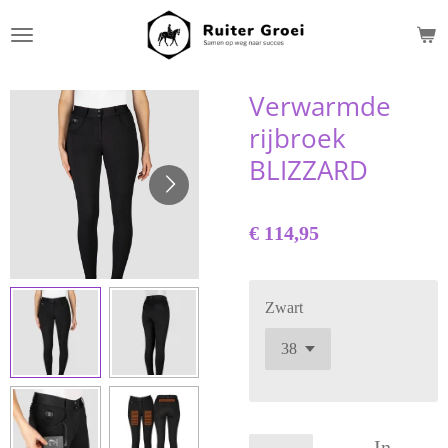
Ga
direct
naar
de
Verwarmde
hoofdinhoud
rijbroek
BLIZZARD
€ 114,95
Zwart
In