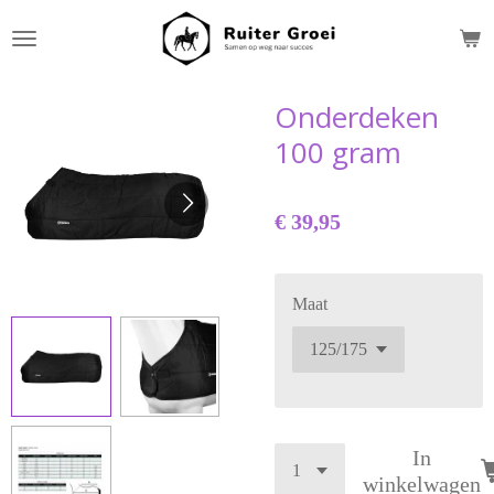
Ga
direct
naar
de
Onderdeken
hoofdinhoud
100 gram
€ 39,95
Maat
In
winkelwagen