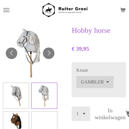
Ga
direct
naar
de
Hobby horse
hoofdinhoud
€ 39,95
Keuze
In
winkelwagen