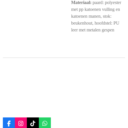
Materiaal:
paard: polyester
met pp katoenen vulling en
katoenen manen, stok:
beukenhout, hoofdstel: PU
leer met metalen gespen
F
I
T
W