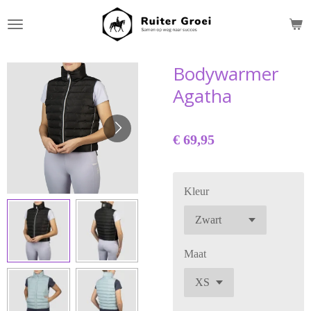
Ga
direct
naar
de
Bodywarmer
hoofdinhoud
Agatha
€ 69,95
Kleur
Maat