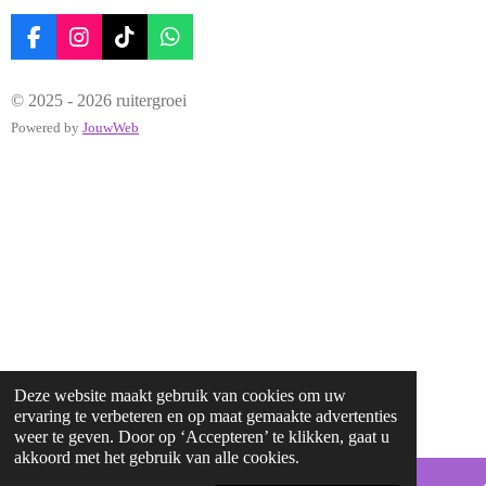
F
I
T
W
a
n
i
h
c
s
k
a
© 2025 - 2026 ruitergroei
e
t
T
t
b
a
o
s
Powered by
JouwWeb
o
g
k
A
o
r
p
k
a
p
m
Deze website maakt gebruik van cookies om uw
ervaring te verbeteren en op maat gemaakte advertenties
weer te geven. Door op ‘Accepteren’ te klikken, gaat u
akkoord met het gebruik van alle cookies.